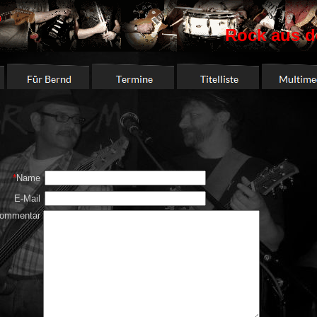
Rock aus d
*
Name
E-Mail
ommentar