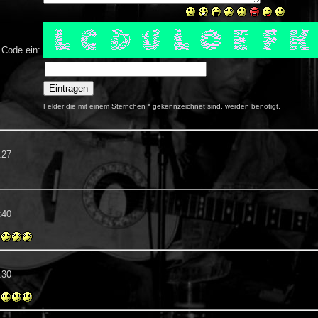
 Code ein:
Felder die mit einem Sternchen * gekennzeichnet sind, werden benötigt.
:27
:40
:30