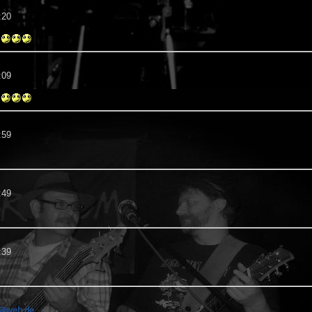
:20
:09
:59
:49
:39
1@web.de