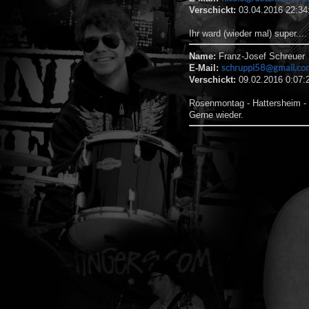
Verschickt:
03.04.2016 22:34
Ihr ward (wieder mal) super...
Name:
Franz-Josef Schreuer
schruppi58@gmail.co
E-Mail:
Verschickt:
09.02.2016 0:07:
Rosenmontag - Hattersheim - 
Gerne wieder.