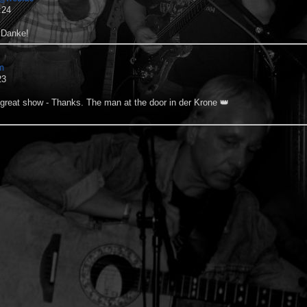
:24
. Danke!
m
23
great show - Thanks. The man at the door in der Krone 👑