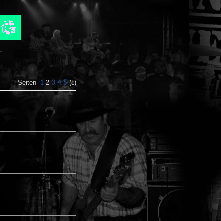
1
3
4
5
Seiten:
2
(8)